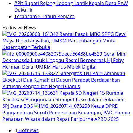
#Plt Bupati Rejang Lebong Lantik Kepala Desa PAW
Duku Ilir
Terancam 5 Tahun Penjara
Exclusive News
Rantai Pasok MBG SPPG Dewi
Maya Dipertanyakan, UMKM Panumbangan Minta
Kesempatan Terbuka
Gerai Mini
Dekranasda Lubuk Linggau Resmi Beroperasi, Hj Feby
Herman Deru: UMKM Harus Melek Digital
Sinergitas TNI-Polri Amankan
Eksekusi Dua Rumah di Dusun Parapat Berdasarkan
Putusan Pengadilan Negeri Ciamis
Kepala SD Negeri 15 Rumbia
Klarifikasi Penggunaan Stempel Toko dalam Dokumen
SPJ Dana BOS
Ketua DPRD
Pangandaran Soroti Pengelolaan Keuangan, PAD, hingga
Penataan Wisata dalam Rapat Paripurna APBD 2025
Hotnews