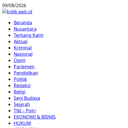
Skip
09/08/2026
to
content
Primary
Beranda
Menu
Nusantara
Tentang Kami
Aktual
Kriminal
Nasional
Opini
Parlemen
Pendidikan
Politik
Redaksi
Religi
Seni Budaya
Sejarah
TNI – Polri
EKONOMI & BISNIS
HUKUM